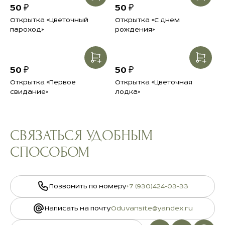
подрезайте стебли.
50 ₽
50 ₽
Наслаждайтесь своим букетом.
Открытка «Цветочный
Открытка «С днем
пароход»
рождения»
Подробнее в разделе
Инструкция свежести
50 ₽
50 ₽
Открытка «Первое
Открытка «Цветочная
свидание»
лодка»
СВЯЗАТЬСЯ УДОБНЫМ
СПОСОБОМ
Позвонить по номеру
+7 (930)424-03-33
Написать на почту
Oduvansite@yandex.ru