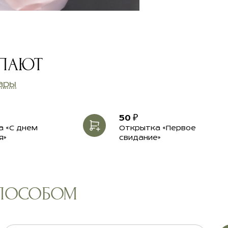
УПАЮТ
ары
50 ₽
 «С днем
Открытка «Первое
я»
свидание»
СПОСОБОМ