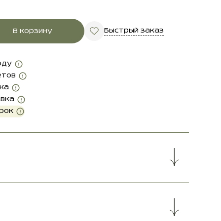
Быстрый заказ
В корзину
оду
етов
ка
авка
рок