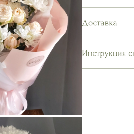
Доставка
Инструкция с
Наполните вазу 
содержимое пак
Подрежьте стебл
1,5-2 см. Уберит
касаться воды в 
Поместите букет 
месте без сквоз
и фруктов.
Ежедневно мойте
стебли.
Наслаждайтесь с
Подробнее в ра