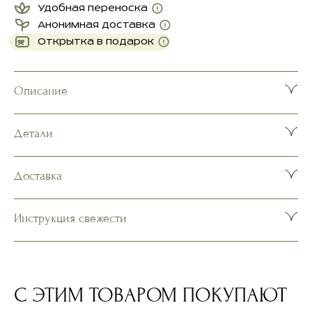
Удобная переноска
Анонимная доставка
Открытка в подарок
Описание
Детали
Доставка
Инструкция свежести
Наполните вазу прохладной водой, добавьте
содержимое пакетика Кристафлор.
Подрежьте стебли под струей воды под углом
45° на 1,5-2 см. Уберите лишнюю листву и шипы –
они не должны касаться воды в вазе.
С ЭТИМ ТОВАРОМ ПОКУПАЮТ
Поместите букет в вазу, поставьте вазу в