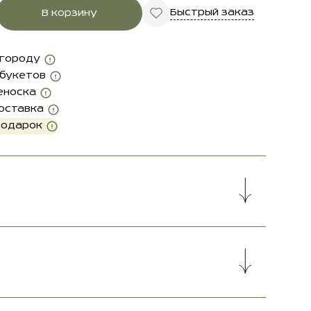
Быстрый заказ
В корзину
 городу
 букетов
еноска
оставка
подарок