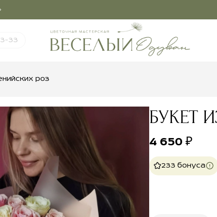
03-33
енийских роз
БУКЕТ И
4 650
₽
233 бонуса