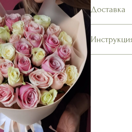
Доставка
Инструкци
Наполните в
содержимое 
Подрежьте с
на 1,5-2 см.
должны касат
Поместите бу
прохладном 
солнечных л
Ежедневно м
подрезайте 
Наслаждайте
Подробнее в