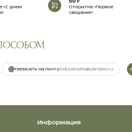
50 ₽
 «С днем
Открытка «Первое
я»
свидание»
СПОСОБОМ
Написать на почту
Oduvansite@yandex.ru
с
Информация