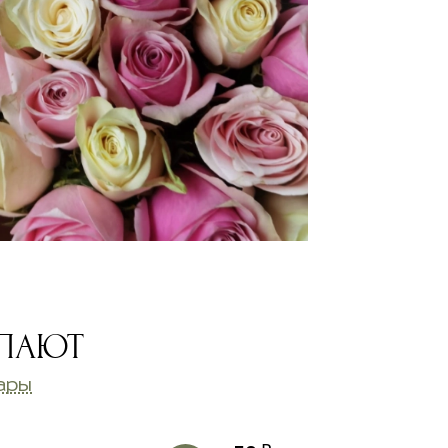
УПАЮТ
ары