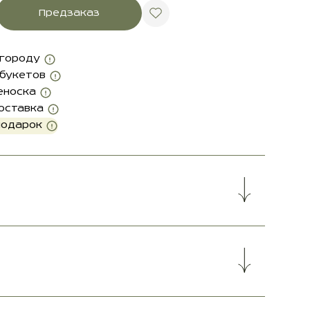
Предзаказ
 городу
 букетов
еноска
оставка
подарок