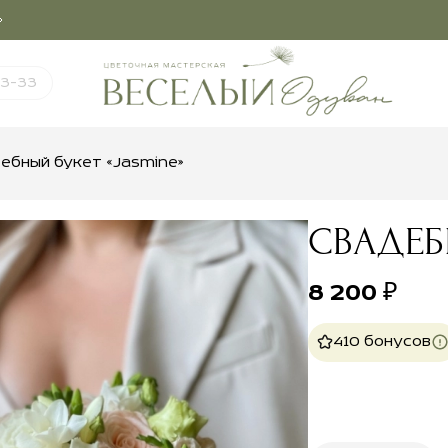
03-33
ебный букет «Jasmine»
СВАДЕБ
8 200
₽
410 бонусов