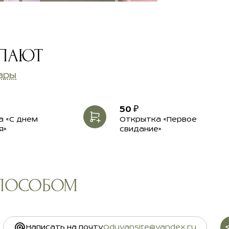
УПАЮТ
ары
50 ₽
 «С днем
Открытка «Первое
я»
свидание»
СПОСОБОМ
Написать на почту
Oduvansite@yandex.ru