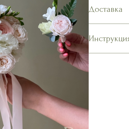
Доставка
Инструкци
Наполните в
содержимое 
Подрежьте с
на 1,5-2 см.
должны касат
Поместите бу
прохладном 
солнечных л
Ежедневно м
подрезайте 
Наслаждайте
Подробнее в