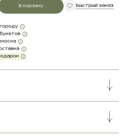
Быстрый заказ
В корзину
 городу
 букетов
еноска
оставка
подарок