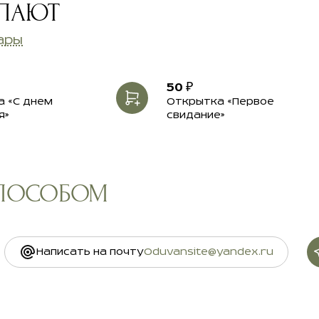
УПАЮТ
ары
50 ₽
 «С днем
Открытка «Первое
я»
свидание»
СПОСОБОМ
Написать на почту
Oduvansite@yandex.ru