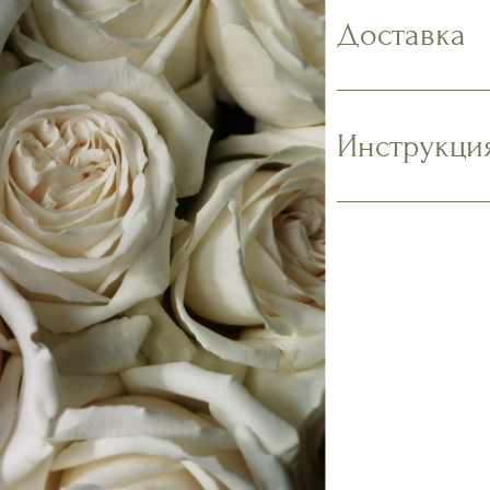
Доставка
Инструкци
Наполните в
содержимое 
Подрежьте с
на 1,5-2 см.
должны касат
Поместите бу
прохладном 
солнечных л
Ежедневно м
подрезайте 
Наслаждайте
Подробнее в