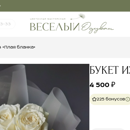
03-33
з «Плая бланка»
БУКЕТ И
4 500
₽
225 бонусов