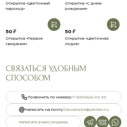
Наслаждайтесь своим букетом.
Открытка «Цветочный
Открытка «С днем
пароход»
рождения»
Подробнее в разделе
Инструкция свежести
50 ₽
50 ₽
Открытка «Первое
Открытка «Цветочная
свидание»
лодка»
СВЯЗАТЬСЯ УДОБНЫМ
СПОСОБОМ
Позвонить по номеру
+7 (930)424-03-33
Написать на почту
Oduvansite@yandex.ru
Написать в мессенджер