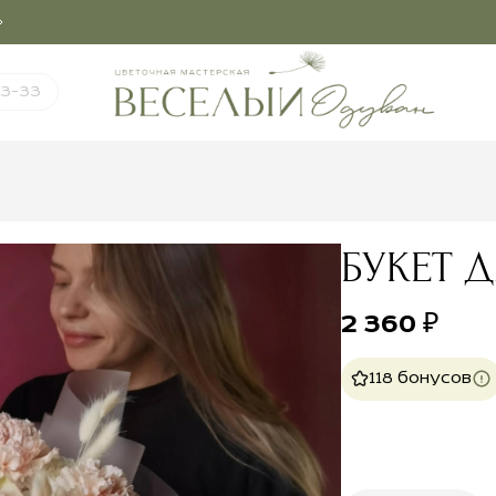
03-33
БУКЕТ 
2 360
₽
118 бонусов