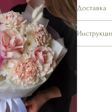
Доставка
Инструкци
Наполните в
содержимое 
Подрежьте с
на 1,5-2 см.
должны касат
Поместите бу
прохладном 
солнечных л
Ежедневно м
подрезайте 
Наслаждайте
Подробнее в