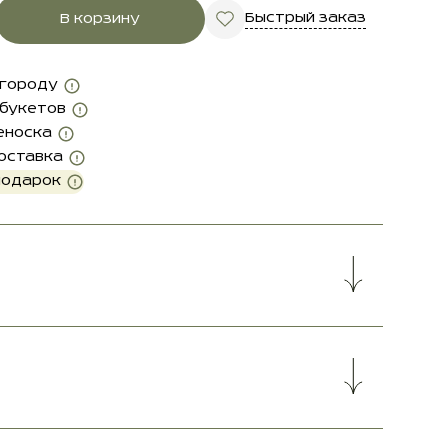
Быстрый заказ
В корзину
 городу
 букетов
еноска
оставка
подарок