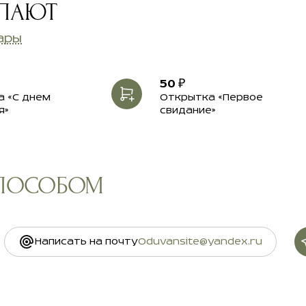
УПАЮТ
ары
50 ₽
 «С днем
Открытка «Первое
я»
свидание»
СПОСОБОМ
Написать на почту
Oduvansite@yandex.ru