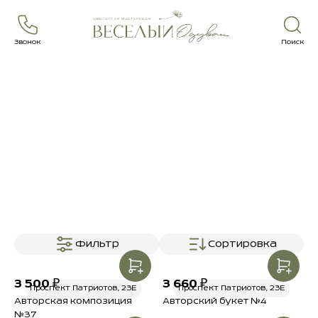
Звонок
Поиск
Главная
Каталог
Онлайн-витрина
ОНЛАЙН ВИТРИНА
Онлайн витрина- это готовые букеты и композиции цветов. Они собраны
и готовы к отправке прямо сейчас. Время получения - от 30-60 минут
(точное время доставки рассчитывается, исходя из расстояния и
дорожной обстановки).
Фильтр
Сортировка
3 500 ₽
3 660 ₽
Проспект Патриотов, 23Е
Проспект Патриотов, 23Е
Авторская композиция
Авторский букет №4
№37