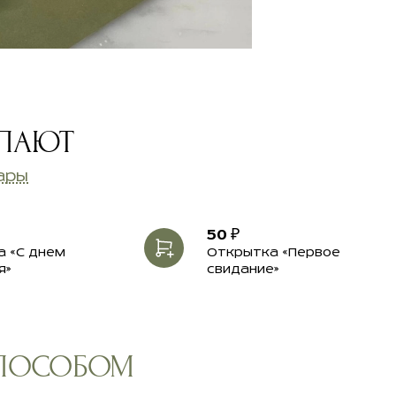
УПАЮТ
ары
50 ₽
 «С днем
Открытка «Первое
я»
свидание»
СПОСОБОМ