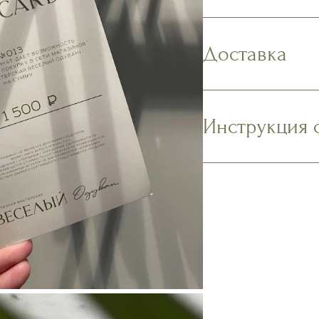
Доставка
Инструкция 
Наполните вазу
содержимое па
Подрежьте стеб
1,5-2 см. Убери
должны касатьс
Поместите буке
месте без скво
лучей и фрукто
Ежедневно мойт
стебли.
Наслаждайтесь
Подробнее в р