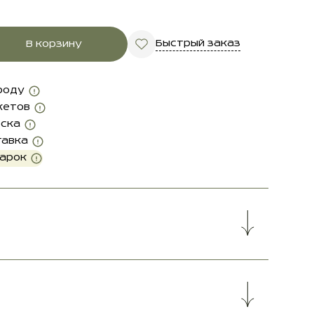
Быстрый заказ
В корзину
роду
кетов
оска
тавка
дарок