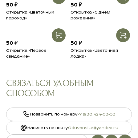
подрезайте стебли.
50 ₽
50 ₽
Наслаждайтесь своим букетом.
Открытка «Цветочный
Открытка «С днем
пароход»
рождения»
Подробнее в разделе
Инструкция свежести
50 ₽
50 ₽
Открытка «Первое
Открытка «Цветочная
свидание»
лодка»
СВЯЗАТЬСЯ УДОБНЫМ
СПОСОБОМ
Позвонить по номеру
+7 (930)424-03-33
Написать на почту
Oduvansite@yandex.ru